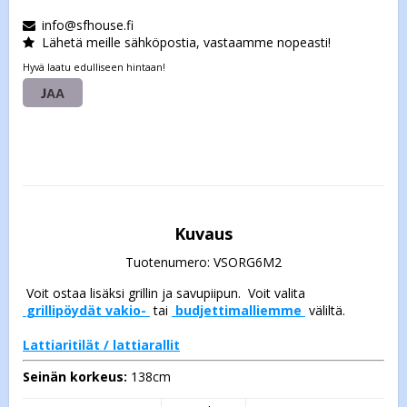
info@sfhouse.fi
Lähetä meille sähköpostia, vastaamme nopeasti!
Hyvä laatu edulliseen hintaan!
JAA
Kuvaus
Tuotenumero: VSORG6M2
 grillipöydät vakio- 
 tai 
 budjettimalliemme 
 väliltä. 

Lattiaritilät / lattiarallit
Seinän korkeus:
Lasi-Ikkuna: