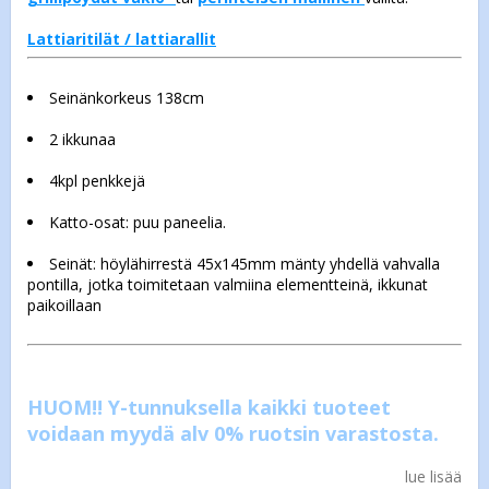
Lattiaritilät / lattiarallit
Seinänkorkeus 138cm
2 ikkunaa
4kpl penkkejä
Katto-osat: puu paneelia.
Seinät: höylähirrestä 45x145mm mänty yhdellä vahvalla
pontilla, jotka toimitetaan valmiina elementteinä, ikkunat
paikoillaan
HUOM!! Y-tunnuksella kaikki tuoteet
voidaan myydä alv 0% ruotsin varastosta.
lue lisää