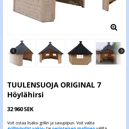
TUULENSUOJA ORIGINAL 7
Höylähirsi
32 960 SEK
grillipöydät vakio-
tai
perinteisen mallinen
väliltä.