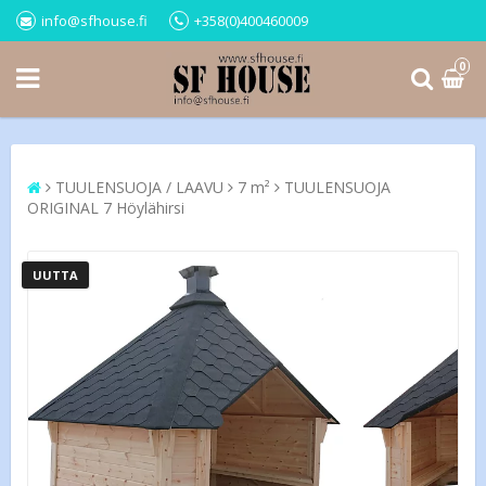
info@sfhouse.fi
+358(0)400460009
0
TUULENSUOJA / LAAVU
7 m²
TUULENSUOJA
ORIGINAL 7 Höylähirsi
UUTTA